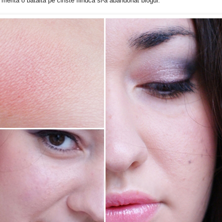
merita o bataita pe cinste fiindca si-a abandonat blogul.