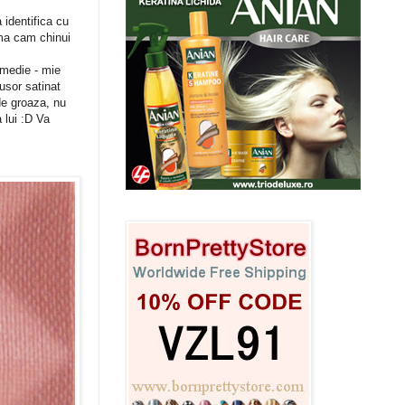
 identifica cu
 ma cam chinui
 medie - mie
usor satinat
de groaza, nu
 lui :D Va