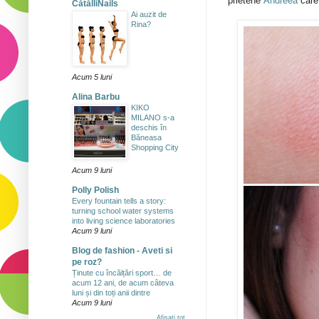
prietene
Andreea
care 
CătălliNails
Ai auzit de
Rina?
Acum 5 luni
Alina Barbu
KIKO
MILANO s-a
deschis în
Băneasa
Shopping City
Acum 9 luni
Polly Polish
Every fountain tells a story:
turning school water systems
into living science laboratories
Acum 9 luni
Blog de fashion - Aveti si
pe roz?
Ținute cu încălțări sport… de
acum 12 ani, de acum câteva
luni și din toți anii dintre
Acum 9 luni
Afișați tot