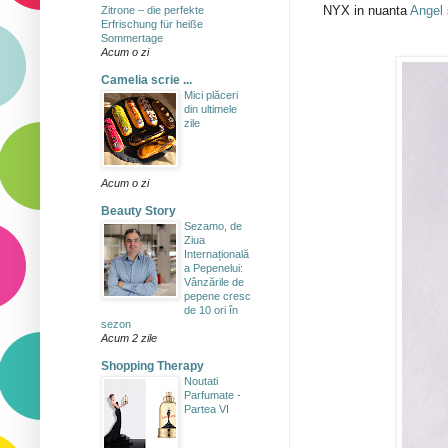
NYX in nuanta
Angel
Zitrone – die perfekte
Erfrischung für heiße
Sommertage
Acum o zi
Camelia scrie ...
Mici plăceri
din ultimele
zile
Acum o zi
Beauty Story
Sezamo, de
Ziua
Internațională
a Pepenelui:
Vânzările de
pepene cresc
de 10 ori în
sezon
Acum 2 zile
Shopping Therapy
Noutati
Parfumate -
Partea VI