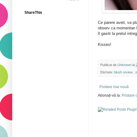
ShareThis
Ce parere aveti, va p
observ ca momentan li
Il gasiti la pretul intr
Kisses!
Publicat de
Unknown
la
Etichete:
blush review
,
Postare mai nouă
Abonați-vă la:
Postare c