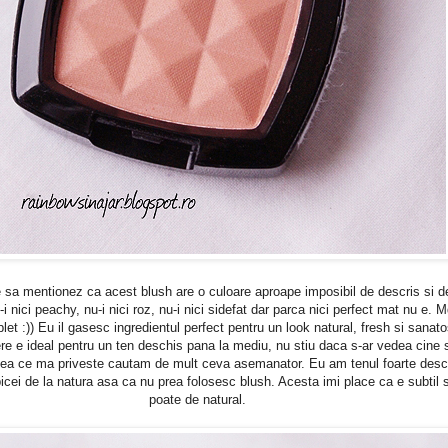
ie sa mentionez ca acest blush are o culoare aproape imposibil de descris si d
-i nici peachy, nu-i nici roz, nu-i nici sidefat dar parca nici perfect mat nu e.
et :)) Eu il gasesc ingredientul perfect pentru un look natural, fresh si sanato
e e ideal pentru un ten deschis pana la mediu, nu stiu daca s-ar vedea cine 
eea ce ma priveste cautam de mult ceva asemanator. Eu am tenul foarte deschi
cei de la natura asa ca nu prea folosesc blush. Acesta imi place ca e subtil s
poate de natural.