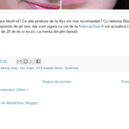
lace blush-ul? Ce alte produse de la Nyx imi mai recomandati? Cu nebunia Bla
pseste de pe stoc dar sunt sigura ca cei de la
MakeupShop
il vor actualiza 
eg de 28 de lei si eu zic ca merita din plin banutii.
22:19
makeup shop
,
nyx angel
,
NYX powder blush
,
Swatches
Pagina de pornire
Post
omentarii ( Atom )