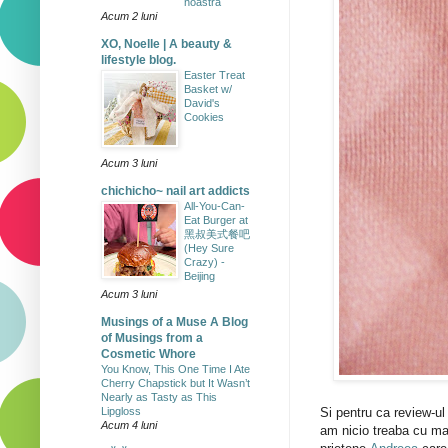
noastră
Acum 2 luni
XO, Noelle | A beauty &
lifestyle blog.
Easter Treat
Basket w/
David's
Cookies
Acum 3 luni
chichicho~ nail art addicts
All-You-Can-
Eat Burger at
黑叔美式餐吧
(Hey Sure
Crazy) -
Beijing
Acum 3 luni
Musings of a Muse A Blog
of Musings from a
Cosmetic Whore
You Know, This One Time I Ate
Cherry Chapstick but It Wasn’t
Nearly as Tasty as This
Si pentru ca review-ul 
Lipgloss
Acum 4 luni
am nicio treaba cu mac