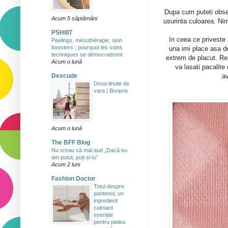
Dupa cum puteti obser
Acum 5 săptămâni
usurinta culoarea. Ni
PSHIIIT
In ceea ce priveste 
Peelings, mésothérapie, skin
boosters : pourquoi les soins
una imi place asa de
techniques se démocratisent
extrem de placut. Re
Acum o lună
va lasati pacalite
av
Descude
Doua tinute de
vara | Bonprix
Acum o lună
The BFF Blog
Nu vreau să mai aud „Dacă eu
am putut, poți și tu”
Acum 2 luni
Fashion Doctor
Totul despre
pantenol, un
ingredient
calmant
esențial
pentru pielea