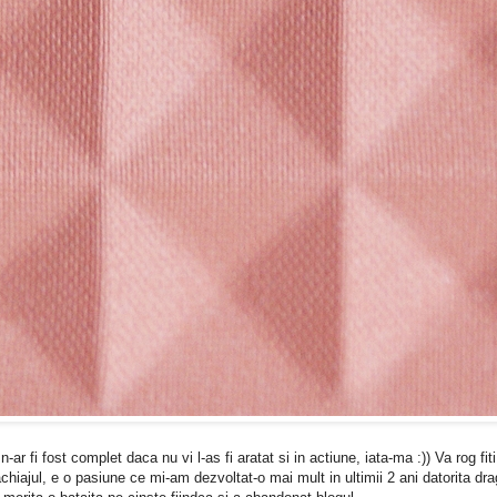
n-ar fi fost complet daca nu vi l-as fi aratat si in actiune, iata-ma :)) Va rog fit
hiajul, e o pasiune ce mi-am dezvoltat-o mai mult in ultimii 2 ani datorita dr