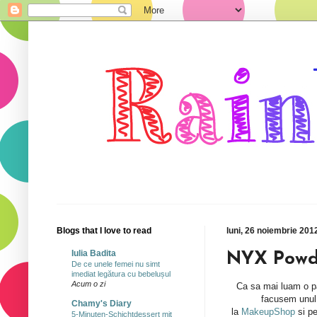
Blogs that I love to read
luni, 26 noiembrie 201
Iulia Badita
NYX Powde
De ce unele femei nu simt
imediat legătura cu bebelușul
Acum o zi
Ca sa mai luam o pa
facusem unul 
Chamy's Diary
la
MakeupShop
si pe
5-Minuten-Schichtdessert mit