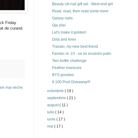
Beauty Uk nail gift set - West end girl
Read, read, then read some more
Galaxy nails
ck Friday
Oja zilei
cat de curand.
Let's make it golden!
Dots and lines
Travalo, my new best friend
Farmec nr. 23 - sa ne incalzim putin
Two bottle challenge
Feather manicure
BYS goodies
# 100 Post Giveaway!!!
are mai veche
octombrie
( 19 )
septembrie
( 21 )
august
( 11 )
iulie
( 14 )
iunie
( 17 )
mai
( 17 )