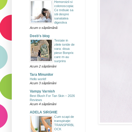
Hemoroizii si
colonoscopia:
Ce trebuie sa
stii despre
sanatatea
digestiva
Acum o săptămână
Deeb's blog
Testate in
zilele toride de
vara: doua
piese Bonprix
care m-au
surprins
Acum 2 săptămâni
Tara Minunilor
Hello world!
Acum 3 săptămâni
Vampy Varnish
Best Blush For Tan Skin – 2026
Reviews
Acum 4 săptămâni
ADELA SIRGHIE
Cum scapi de
transpirație:
TRANSPIRBL
OCK