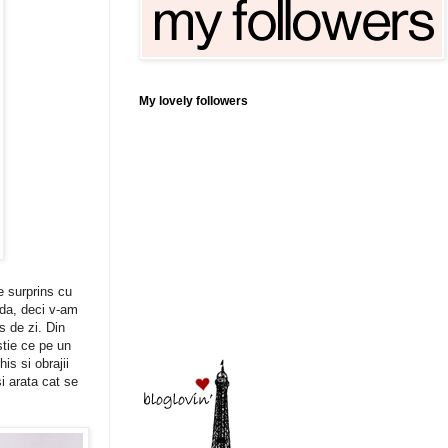
My lovely followers
e surprins cu
 Mda, deci v-am
s de zi. Din
stie ce pe un
s si obrajii
i arata cat se