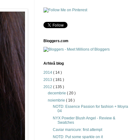
Bloggers.com
Arhivă blog
2014
( 14 )
2013
( 181 )
2012
( 135 )
decembrie
( 20 )
noiembrie
( 16 )
NOTD: Essence Passion for fashion + Moyra
04
NYX Powder Blush Angel - Review &
Swatches
Caviar manicure: first attempt
NOTD: Put some sparkle on it