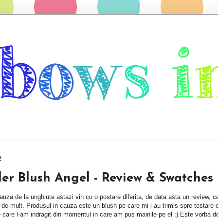
2
r Blush Angel - Review & Swatches
uza de la unghiute astazi vin cu o postare diferita, de data asta un review, c
de mult. Produsul in cauza este un blush pe care mi l-au trimis spre testare 
 care l-am indragit din momentul in care am pus mainile pe el :) Este vorba d