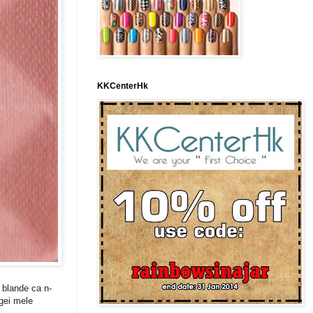
KKCenterHk
i blande ca n-
agei mele