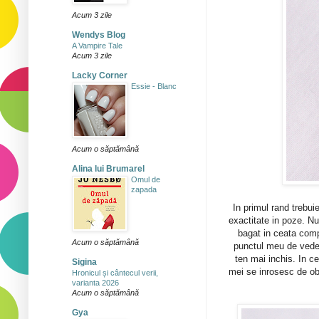
Acum 3 zile
Wendys Blog
A Vampire Tale
Acum 3 zile
Lacky Corner
Essie - Blanc
Acum o săptămână
Alina lui Brumarel
Omul de
zapada
In primul rand trebu
exactitate in poze. Nu
bagat in ceata compl
Acum o săptămână
punctul meu de veder
ten mai inchis. In c
Sigina
mei se inrosesc de obi
Hronicul și cântecul verii,
varianta 2026
Acum o săptămână
Gya