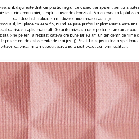
va ambalajul este dintr-un plastic negru, cu capac transparent pentru a putea
mic iesit din comun aici, simplu si usor de depozitat. Ma enerveaza faptul ca
sa-l deschid, trebuie sa-mi dezvolt indemnarea asta :))
produsul, imi place ca este fin, nu mi se pare prafos iar pigmentatia este una
cat sa risc sa aplic mai mult. Se uniformizeaza usor pe ten si are un aspect 
zista bine pe ten, a rezistat cateva ore bune iar eu am un ten demn de filme 
 de pozele cat de cat decente de mai jos :)) Priviti-l mai jos in toata speldoarea
ertizez ca oricat m-am straduit parca nu a iesit exact conform realitatii.